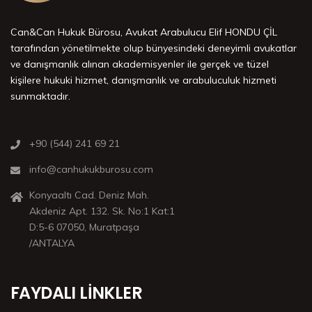
Can&Can Hukuk Bürosu, Avukat Arabulucu Elif HONDU ÇİL
tarafından yönetilmekte olup bünyesindeki deneyimli avukatlar
ve danışmanlık alınan akademisyenler ile gerçek ve tüzel
kişilere hukuki hizmet, danışmanlık ve arabuluculuk hizmeti
sunmaktadır.
+90 (544) 241 69 21
info@canhukukburosu.com
Konyaaltı Cad. Deniz Mah.
Akdeniz Apt. 132. Sk. No:1 Kat:1
D:5-6 07050, Muratpaşa
/ANTALYA
FAYDALI LINKLER