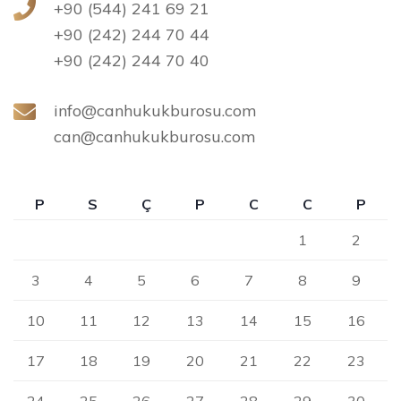
+90 (544) 241 69 21
+90 (242) 244 70 44
+90 (242) 244 70 40
info@canhukukburosu.com
can@canhukukburosu.com
P
S
Ç
P
C
C
P
1
2
3
4
5
6
7
8
9
10
11
12
13
14
15
16
17
18
19
20
21
22
23
24
25
26
27
28
29
30