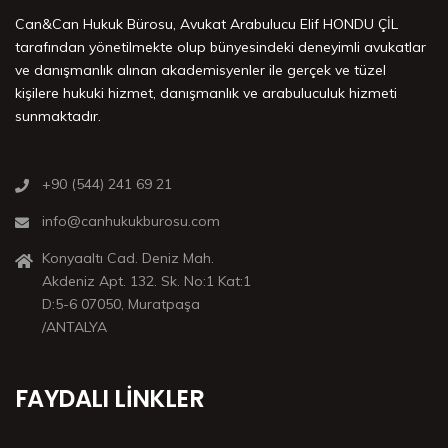
Can&Can Hukuk Bürosu, Avukat Arabulucu Elif HONDU ÇİL
tarafından yönetilmekte olup bünyesindeki deneyimli avukatlar
ve danışmanlık alınan akademisyenler ile gerçek ve tüzel
kişilere hukuki hizmet, danışmanlık ve arabuluculuk hizmeti
sunmaktadır.
+90 (544) 241 69 21
info@canhukukburosu.com
Konyaaltı Cad. Deniz Mah.
Akdeniz Apt. 132. Sk. No:1 Kat:1
D:5-6 07050, Muratpaşa
/ANTALYA
FAYDALI LINKLER