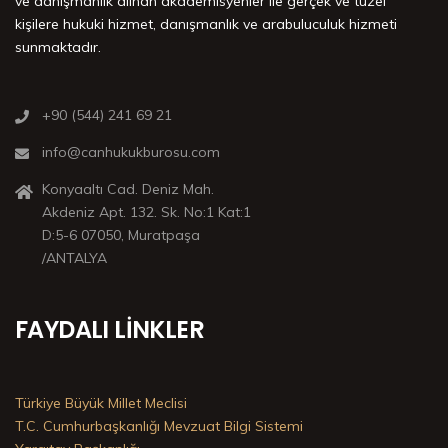
ve danışmanlık alınan akademisyenler ile gerçek ve tüzel
kişilere hukuki hizmet, danışmanlık ve arabuluculuk hizmeti
sunmaktadır.
+90 (544) 241 69 21
info@canhukukburosu.com
Konyaaltı Cad. Deniz Mah.
Akdeniz Apt. 132. Sk. No:1 Kat:1
D:5-6 07050, Muratpaşa
/ANTALYA
FAYDALI LINKLER
Türkiye Büyük Millet Meclisi
T.C. Cumhurbaşkanlığı Mevzuat Bilgi Sistemi