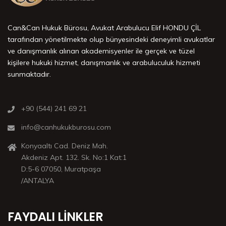
Can&Can Hukuk Bürosu, Avukat Arabulucu Elif HONDU ÇİL
tarafından yönetilmekte olup bünyesindeki deneyimli avukatlar
ve danışmanlık alınan akademisyenler ile gerçek ve tüzel
kişilere hukuki hizmet, danışmanlık ve arabuluculuk hizmeti
sunmaktadır.
+90 (544) 241 69 21
info@canhukukburosu.com
Konyaaltı Cad. Deniz Mah.
Akdeniz Apt. 132. Sk. No:1 Kat:1
D:5-6 07050, Muratpaşa
/ANTALYA
FAYDALI LINKLER