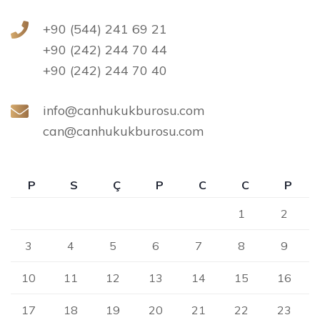
+90 (544) 241 69 21
+90 (242) 244 70 44
+90 (242) 244 70 40
info@canhukukburosu.com
can@canhukukburosu.com
P
S
Ç
P
C
C
P
1
2
3
4
5
6
7
8
9
10
11
12
13
14
15
16
17
18
19
20
21
22
23