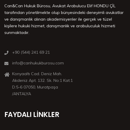
Can&Can Hukuk Bürosu, Avukat Arabulucu Elif HONDU ÇİL
tarafından yönetilmekte olup bünyesindeki deneyimli avukatlar
ve danışmanlık alınan akademisyenler ile gerçek ve tüzel
kişilere hukuki hizmet, danışmanlık ve arabuluculuk hizmeti
sunmaktadır.
+90 (544) 241 69 21
info@canhukukburosu.com
Konyaaltı Cad. Deniz Mah.
Akdeniz Apt. 132. Sk. No:1 Kat:1
D:5-6 07050, Muratpaşa
/ANTALYA
FAYDALI LINKLER