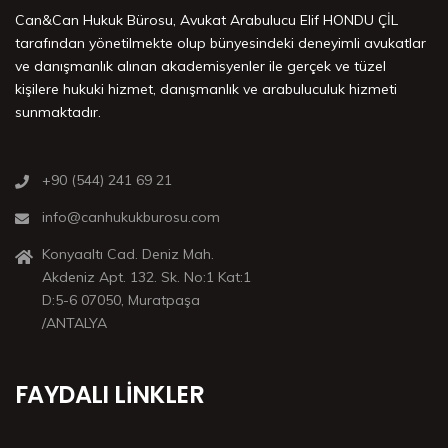
Can&Can Hukuk Bürosu, Avukat Arabulucu Elif HONDU ÇİL
tarafından yönetilmekte olup bünyesindeki deneyimli avukatlar
ve danışmanlık alınan akademisyenler ile gerçek ve tüzel
kişilere hukuki hizmet, danışmanlık ve arabuluculuk hizmeti
sunmaktadır.
+90 (544) 241 69 21
info@canhukukburosu.com
Konyaaltı Cad. Deniz Mah.
Akdeniz Apt. 132. Sk. No:1 Kat:1
D:5-6 07050, Muratpaşa
/ANTALYA
FAYDALI LINKLER