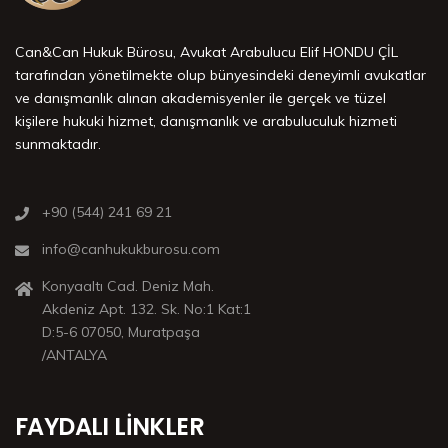
Can&Can Hukuk Bürosu, Avukat Arabulucu Elif HONDU ÇİL
tarafından yönetilmekte olup bünyesindeki deneyimli avukatlar
ve danışmanlık alınan akademisyenler ile gerçek ve tüzel
kişilere hukuki hizmet, danışmanlık ve arabuluculuk hizmeti
sunmaktadır.
+90 (544) 241 69 21
info@canhukukburosu.com
Konyaaltı Cad. Deniz Mah.
Akdeniz Apt. 132. Sk. No:1 Kat:1
D:5-6 07050, Muratpaşa
/ANTALYA
FAYDALI LINKLER